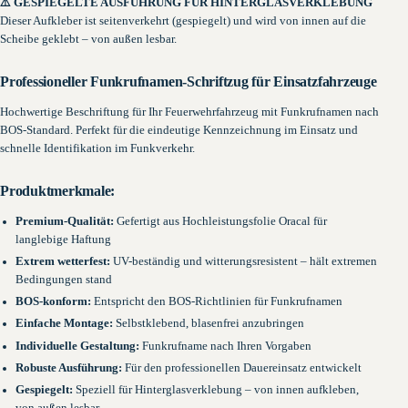
⚠️ GESPIEGELTE AUSFÜHRUNG FÜR HINTERGLASVERKLEBUNG
Dieser Aufkleber ist seitenverkehrt (gespiegelt) und wird von innen auf die
Scheibe geklebt – von außen lesbar.
Professioneller Funkrufnamen-Schriftzug für Einsatzfahrzeuge
Hochwertige Beschriftung für Ihr Feuerwehrfahrzeug mit Funkrufnamen nach
BOS-Standard. Perfekt für die eindeutige Kennzeichnung im Einsatz und
schnelle Identifikation im Funkverkehr.
Produktmerkmale:
Premium-Qualität:
Gefertigt aus Hochleistungsfolie Oracal für
langlebige Haftung
Extrem wetterfest:
UV-beständig und witterungsresistent – hält extremen
Bedingungen stand
BOS-konform:
Entspricht den BOS-Richtlinien für Funkrufnamen
Einfache Montage:
Selbstklebend, blasenfrei anzubringen
Individuelle Gestaltung:
Funkrufname nach Ihren Vorgaben
Robuste Ausführung:
Für den professionellen Dauereinsatz entwickelt
Gespiegelt:
Speziell für Hinterglasverklebung – von innen aufkleben,
von außen lesbar