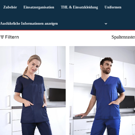
Zubehör
Einsatzorganisation
THL & Einsatzkleidung
Uniformen
Schu
Ausführliche Informationen anzeigen
Filtern
Spaltenraste