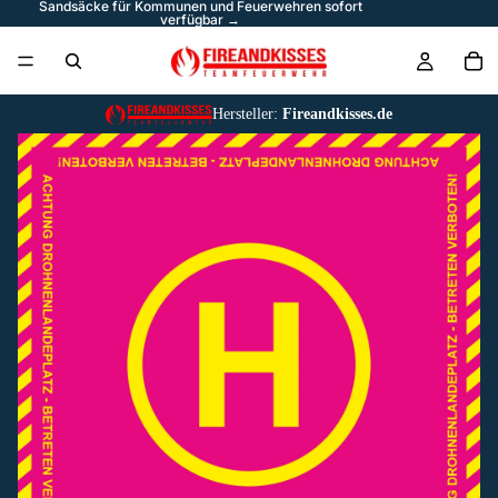
Sandsäcke für Kommunen und Feuerwehren sofort
verfügbar →
Hersteller:
Fireandkisses.de