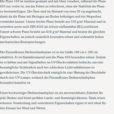
Die Plane 510 ist rundum gesäumt und mit Ösen versehen, während die Plane
610 nur veröst ist, um das Falten zu erleichtern, ohne die Stabilität der Plane
zu beeinträchtigen. Die Ösen sind im Abstand von etwa 50 cm angebracht,
damit du die Plane mit Heringen am Boden befestigen und ein Wegwehen
vermeiden kannst. Unsere leichte Plane besteht aus 510 g/m² Material und ist
wetterfest sowie nach DIN 4102 als schwer entflammbar (B1) zertifiziert.
Unsere schwere Plane besteht aus 610 g/m² Material und besitzt die gleichen
Eigenschaften, ist jedoch zusätzlich besonders robust und widersteht hohen
mechanischen Beanspruchungen.
Der Fireandkisses Drohnenlandeplatz ist in der Größe 100 cm x 100 cm
erhältlich. Er ist flammhemmend und die Plane 610 besonders robust. Zudem
ist er faltbar und mit Signalfarben im UV-Druckverfahren bedruckt, um eine
bestmögliche Sichtbarkeit auch bei schlechten Lichtverhältnissen zu
gewährleisten. Die UV-Drucktechnik ermöglicht eine Härtung der Druckfarbe
durch eine UV-Lampe, wodurch der Fireandkisses Drohnenlandeplatz
besonders kratzfest ist.
Unser hochwertiger Drohnenlandeplatz ist ein unverzichtbares Zubehör für
jede Drohne und bietet perfekte Lande- und Startmöglichkeiten. Dank seiner
robusten Verarbeitung und wetterfesten Eigenschaften eignet er sich ideal für
den Einsatz bei Wind und Wetter.