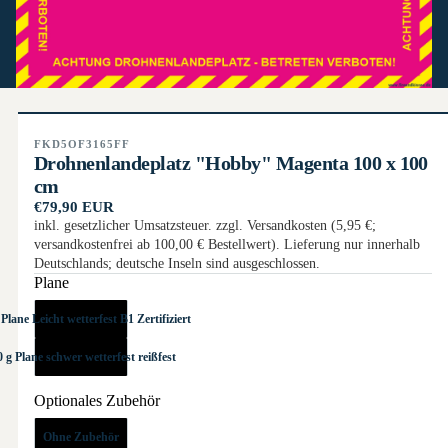
FKD5OF3165FF
Drohnenlandeplatz "Hobby" Magenta 100 x 100
cm
€79,90 EUR
inkl. gesetzlicher Umsatzsteuer. zzgl. Versandkosten (5,95 €;
versandkostenfrei ab 100,00 € Bestellwert). Lieferung nur innerhalb
Deutschlands; deutsche Inseln sind ausgeschlossen.
Plane
 Plane Leicht wetterfest B1 Zertifiziert
0 g Plane schwer wetterfest reißfest
Optionales Zubehör
Ohne Zubehör