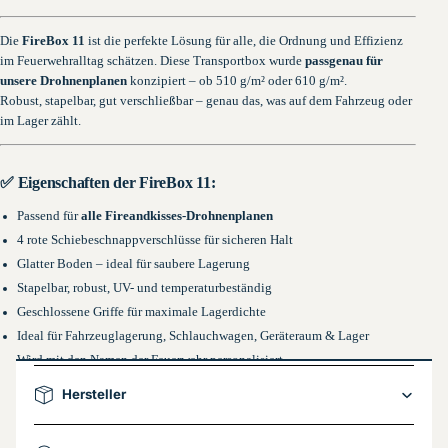
Die
FireBox 11
ist die perfekte Lösung für alle, die Ordnung und Effizienz
im Feuerwehralltag schätzen. Diese Transportbox wurde
passgenau für
unsere Drohnenplanen
konzipiert – ob 510 g/m² oder 610 g/m².
Robust, stapelbar, gut verschließbar – genau das, was auf dem Fahrzeug oder
im Lager zählt.
✅ Eigenschaften der FireBox 11:
Passend für
alle Fireandkisses-Drohnenplanen
4 rote Schiebeschnappverschlüsse für sicheren Halt
Glatter Boden – ideal für saubere Lagerung
Stapelbar, robust, UV- und temperaturbeständig
Geschlossene Griffe für maximale Lagerdichte
Ideal für Fahrzeuglagerung, Schlauchwagen, Geräteraum & Lager
Wird mit den Namen der Feuerwehr personalisiert
Hersteller