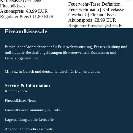
Kaffeetasse Geschenk |
Sale
Feuerwehr-Tasse Definition
Fireandkisses
Feuerwehrmann | Kaffeetasse
Aktionspreis
€8,99 EUR
Geschenk | Fireandkisses
Regulärer Preis
€11,80 EUR
Aktionspreis
€8,99 EUR
Regulärer Preis
€11,80 EUR
Fireandkisses.de
Persönlicher Ansprechpartner für Feuerwehrausrüstung, Einsatzkleidung und
individuelle Beschaffungslösungen für Feuerwehren, Kommunen und
Einsatzorganisationen.
Mit Sitz in Gerach und deutschlandweit für Dich erreichbar.
Service & Information
Kundenkonto
Fireandkisses News
Fireandkisses Community & Links
Lagemeldung an die Leitstelle
Angebot Feuerwehr / Behörde