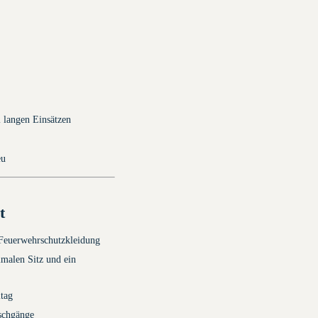
i langen Einsätzen
eu
t
 Feuerwehrschutzkleidung
malen Sitz und ein
ltag
schgänge