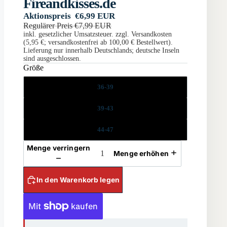
Fireandkisses.de
Aktionspreis
€6,99 EUR
Regulärer Preis
€7,99 EUR
inkl. gesetzlicher Umsatzsteuer. zzgl. Versandkosten
(5,95 €; versandkostenfrei ab 100,00 € Bestellwert).
Lieferung nur innerhalb Deutschlands; deutsche Inseln
sind ausgeschlossen.
Größe
36-39
39-43
44-47
Menge verringern
Menge erhöhen
In den Warenkorb legen