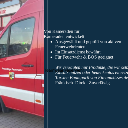
Überhosen
Feuerwehr
HuPF Teil 4
Aufkleber
Von Kameraden für
Kameraden entwickelt
Ausgewählt und geprüft von aktiven
Feuerwehrleuten
Im Einsatzdienst bewährt
Für Feuerwehr & BOS geeignet
Wir verkaufen nur Produkte, die wir selb
Teamwear Feuerwehr
Einsatz nutzen oder bedenkenlos einset
Torsten Baumgartl von Fireandkisses.de
Fränkisch. Direkt. Zuverlässig.
AGT-
Helmaufkl
Wechselkleidu
eber
ng