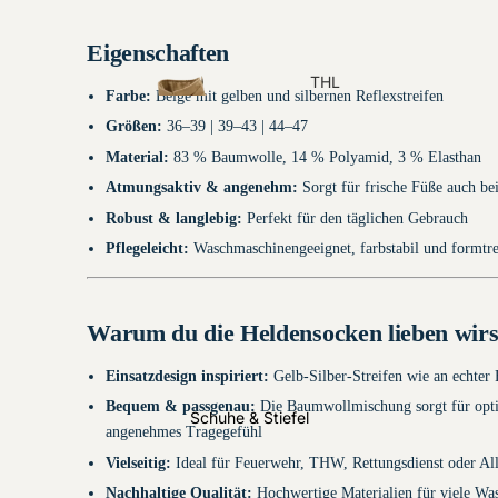
Funktionskennzei
chnungen
Eigenschaften
THL
Farbe:
Beige mit gelben und silbernen Reflexstreifen
Einsatzjacke
Größen:
36–39 | 39–43 | 44–47
n
Material:
83 % Baumwolle, 14 % Polyamid, 3 % Elasthan
Atmungsaktiv & angenehm:
Sorgt für frische Füße auch be
Robust & langlebig:
Perfekt für den täglichen Gebrauch
Pflegeleicht:
Waschmaschinengeeignet, farbstabil und formtr
Warum du die Heldensocken lieben wirs
Magnetsch
ilder
Einsatzdesign inspiriert:
Gelb-Silber-Streifen wie an echter
THL
Bequem & passgenau:
Die Baumwollmischung sorgt für opti
Schuhe & Stiefel
Einsatzbundhos
angenehmes Tragegefühl
en
Vielseitig:
Ideal für Feuerwehr, THW, Rettungsdienst oder Al
Nachhaltige Qualität:
Hochwertige Materialien für viele Wa