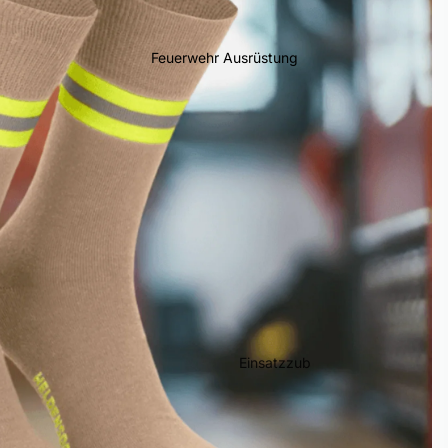
Feuerwehr Ausrüstung
Einsatzzub
ehör