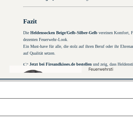
Fazit
Warn-/Multifunktio
Die
Heldensocken Beige/Gelb-Silber-Gelb
vereinen Komfort, Fu
nswesten
dezenten Feuerwehr-Look.
Ein Must-have für alle, die stolz auf ihren Beruf oder ihr Ehrena
auf Qualität setzen.
THL-
👉
Jetzt bei Fireandkisses.de bestellen
und zeig, dass Heldensti
Einsatzlatzhos
Feuerwehrsti
kann!
en
efel
Rücken- &
Brustschilder mit