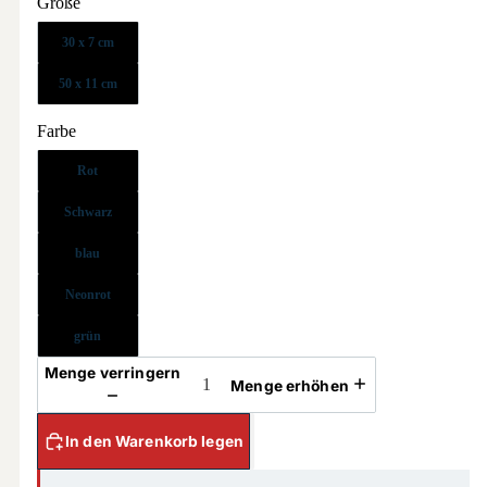
Größe
30 x 7 cm
50 x 11 cm
Farbe
Rot
Schwarz
blau
Neonrot
grün
Menge verringern
Menge erhöhen
In den Warenkorb legen