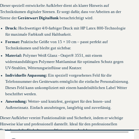
Dieser speziell entwickelte Aufkleber dient als klarer Hinweis auf
Technikräumen digitaler Sirenen. Er sorgt dafür, dass vor Arbeiten an der
Sirene der
Gerätewart Digitalfunk
benachrichtigt wird.
Druck:
Hochwertiger 4/0-farbiger Druck mit HP Latex 800-Technologie
für maximale Farbkraft und Haltbarkeit.
Format:
Praktische Größe von 15 × 10 cm – passt perfekt auf
Technikräumen und bleibt gut sichtbar.
Material:
Polymer Weiß Glanz - Orajet® 3551, mit einem
widerstandsfähigen Polymeer Mattlaminat für optimalen Schutz gegen
UV-Strahlen, Witterungseinflüsse und Kratzer.
Individuelle Anpassung:
Ein speziell vorgesehenes Feld für die
Telefonnummer des Gerätewarts ermöglicht die einfache Personalisierung.
Dieses Feld kann unkompliziert mit einem handelsüblichen Label Writer
beschriftet werden.
Anwendung:
Wetter- und kratzfest, geeignet für den Innen- und
Außeneinsatz. Einfach anzubringen, langlebig und zuverlässig.
Dieser Aufkleber vereint Funktionalität und Sicherheit, indem er wichtige
Hinweise klar und professionell darstellt. Ideal für den professionellen
Betrieb und die Einhaltung von Wartungsstandards!