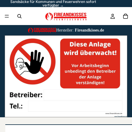
Sandsäcke für Kommunen und Feuerwehren sofort
verfügbar →
Hersteller:
Fireandkisses.de