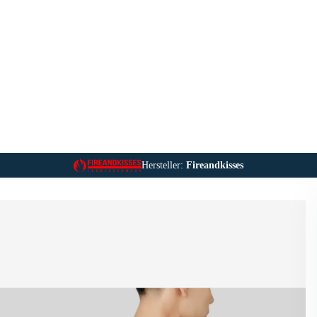
Hersteller:
Fireandkisses