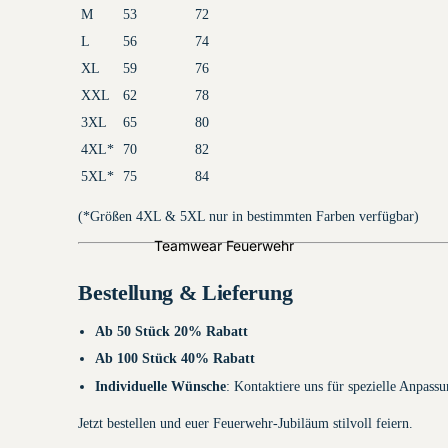
M
53
72
L
56
74
Überhosen
XL
59
76
Feuerwehr
HuPF Teil 4
Aufkleber
XXL
62
78
3XL
65
80
4XL*
70
82
5XL*
75
84
(*Größen 4XL & 5XL nur in bestimmten Farben verfügbar)
Teamwear Feuerwehr
Bestellung & Lieferung
Ab 50 Stück 20% Rabatt
AGT-
Helmaufkl
Ab 100 Stück 40% Rabatt
Wechselkleidu
eber
ng
Individuelle Wünsche
: Kontaktiere uns für spezielle Anpass
Jetzt bestellen und euer Feuerwehr-Jubiläum stilvoll feiern.