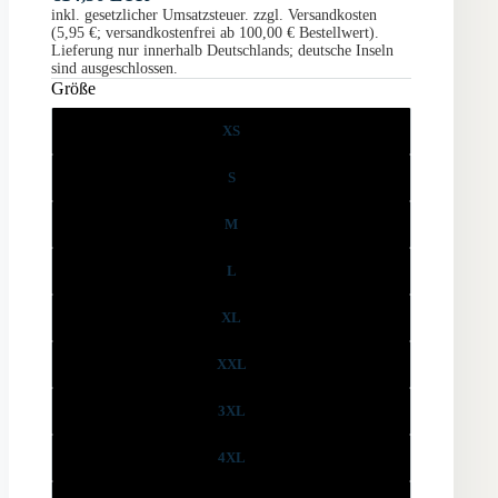
inkl. gesetzlicher Umsatzsteuer. zzgl. Versandkosten
(5,95 €; versandkostenfrei ab 100,00 € Bestellwert).
Lieferung nur innerhalb Deutschlands; deutsche Inseln
sind ausgeschlossen.
Größe
XS
S
M
L
XL
XXL
3XL
4XL