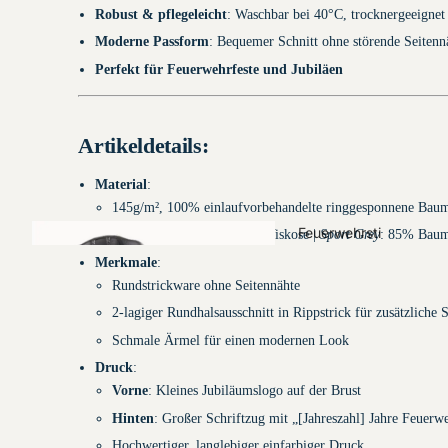
Robust & pflegeleicht
: Waschbar bei 40°C, trocknergeeignet
Moderne Passform
: Bequemer Schnitt ohne störende Seitenn
Perfekt für Feuerwehrfeste und Jubiläen
Warn-/Multifunktio
nswesten
Artikeldetails:
Material
:
THL-
145g/m², 100% einlaufvorbehandelte ringgesponnene Bau
Einsatzlatzhos
Feuerwehrsti
Ash
: 99% Baumwolle, 1% Viskose |
Sport Grey
: 85% Baum
en
efel
Merkmale
:
Rundstrickware ohne Seitennähte
2-lagiger Rundhalsausschnitt in Rippstrick für zusätzliche S
Schmale Ärmel für einen modernen Look
Druck
:
Vorne
: Kleines Jubiläumslogo auf der Brust
Rücken- &
Hinten
: Großer Schriftzug mit „[Jahreszahl] Jahre Feuer
Brustschilder mit
Hochwertiger, langlebiger einfarbiger Druck