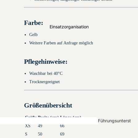
Klett
THL-
Handschuhe
Farbe:
Einsatzorganisation
Gelb
Sicherheitsschuhe &
Arbeitsschuhe
Weitere Farben auf Anfrage möglich
Pflegehinweise:
Überjacken
Waschbar bei 40°C
HuPF Teil 1
Dachaufse
Trocknergeeignet
tzer
Größenübersicht
Größe
Breite (cm)
Länge (cm)
Führungsunterst
XS
49
66
ützung
S
50
69