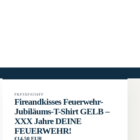
FKFSXF4156FF
Fireandkisses Feuerwehr-
Jubiläums-T-Shirt GELB –
XXX Jahre DEINE
FEUERWEHR!
€14,50 EUR