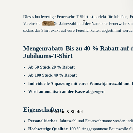
Funktionskennzei
chnungen
Dieses hochwertige Feuerwehr-T-Shirt ist perfekt für Jubiläen, 
THL
Vereinskleidung. Die Jahreszahl und der Name der Feuerwehr sind
Einsatzjacke
sodass das Shirt exakt auf eure Feierlichkeiten abgestimmt werde
n
Mengenrabatt: Bis zu 40 % Rabatt auf 
Jubiläums-T-Shirt
Ab 50 Stück 20 % Rabatt
Ab 100 Stück 40 % Rabatt
Individuelle Anpassung mit eurer Wunschjahreszahl un
Magnetsch
Wird automatisch an der Kasse abgezogen
ilder
THL
Eigenschaften:
Schuhe & Stiefel
Einsatzbundhos
en
Personalisierbar
: Jahreszahl und Feuerwehrname werden indi
Hochwertige Qualität
: 100 % ringgesponnene Baumwolle fü