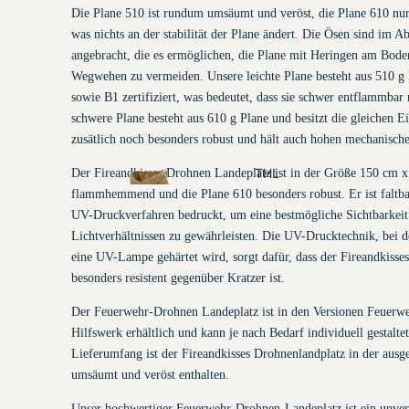
Die Plane 510 ist rundum umsäumt und veröst, die Plane 610 nur 
was nichts an der stabilität der Plane ändert. Die
Ösen sind im Ab
angebracht, die es ermöglichen, die Plane mit Heringen am Boden
Wegwehen zu vermeiden. Unsere leichte Plane besteht aus 510 g P
sowie B1 zertifiziert, was bedeutet, dass sie schwer entflammbar
Funktionskennzei
schwere Plane besteht aus 610 g Plane und besitzt die gleichen Ei
chnungen
zusätlich noch besonders robust und hält auch hohen mechanisch
Der Fireandkisses Drohnen Landeplatz ist in der Größe 150 cm x 
THL
flammhemmend und die Plane 610 besonders robust. Er ist faltb
Einsatzjacke
UV-Druckverfahren bedruckt, um eine bestmögliche Sichtbarkeit 
n
Lichtverhältnissen zu gewährleisten. Die UV-Drucktechnik, bei 
eine UV-Lampe gehärtet wird, sorgt dafür, dass der Fireandkisse
besonders resistent gegenüber Kratzer ist.
Der Feuerwehr-Drohnen Landeplatz ist in den Versionen Feuerw
Hilfswerk erhältlich und kann je nach Bedarf individuell gestalt
Lieferumfang ist der Fireandkisses Drohnenlandplatz in der ausg
umsäumt und veröst enthalten.
Magnetsch
ilder
Unser hochwertiger Feuerwehr-Drohnen-Landeplatz ist ein unverz