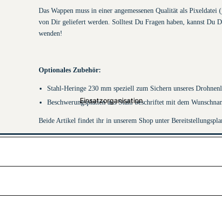
Das Wappen muss in einer angemessenen Qualität als Pixeldatei (
von Dir geliefert werden. Solltest Du Fragen haben, kannst Du Di
wenden!
Rücken- &
Brustschilder mit
Klett
Optionales Zubehör:
THL-
Handschuhe
Stahl-Heringe 230 mm speziell zum Sichern unseres Drohnenl
Einsatzorganisation
Beschwerungsplatten aus Stahl beschriftet mit dem Wunschn
Sicherheitsschuhe &
Beide Artikel findet ihr in unserem Shop unter Bereitstellungspl
Arbeitsschuhe
Überjacken
HuPF Teil 1
Dachaufse
tzer