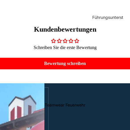
Führungsunterst
ützung
Kundenbewertungen
Schreiben Sie die erste Bewertung
Überhosen
Feuerwehr
HuPF Teil 4
Aufkleber
Bewertung schreiben
Teamwear Feuerwehr