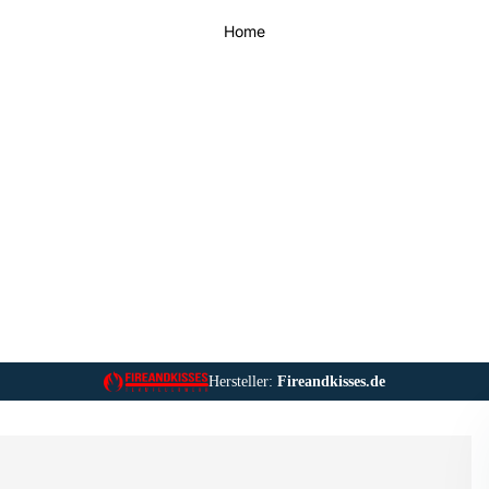
Home
Hersteller:
Fireandkisses.de