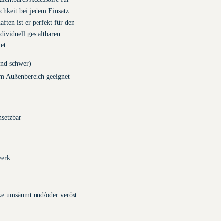
chkeit bei jedem Einsatz.
ften ist er perfekt für den
dividuell gestaltbaren
et.
und schwer)
im Außenbereich geeignet
setzbar
werk
rke umsäumt und/oder veröst