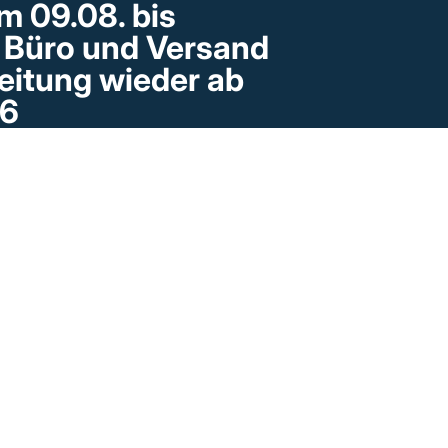
m 09.08. bis
· Büro und Versand
beitung wieder ab
26