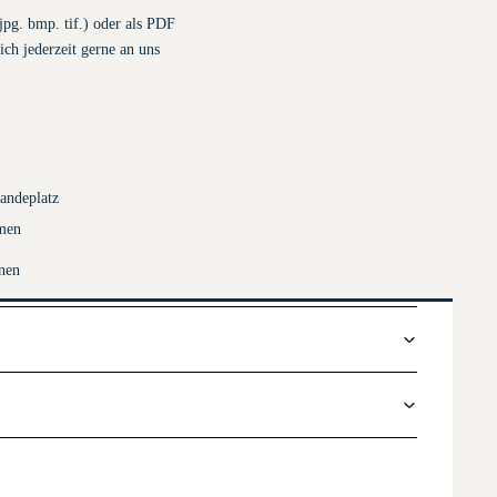
jpg. bmp. tif.) oder als PDF
ch jederzeit gerne an uns
andeplatz
amen
anen