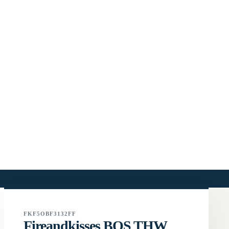
FKF5OBF3132FF
Fireandkisses BOS THW