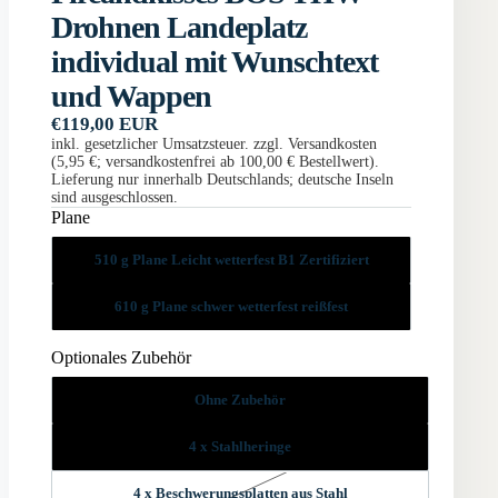
Drohnen Landeplatz
individual mit Wunschtext
und Wappen
€119,00 EUR
inkl. gesetzlicher Umsatzsteuer. zzgl. Versandkosten
(5,95 €; versandkostenfrei ab 100,00 € Bestellwert).
Lieferung nur innerhalb Deutschlands; deutsche Inseln
sind ausgeschlossen.
Plane
510 g Plane Leicht wetterfest B1 Zertifiziert
610 g Plane schwer wetterfest reißfest
Optionales Zubehör
Ohne Zubehör
4 x Stahlheringe
4 x Beschwerungsplatten aus Stahl