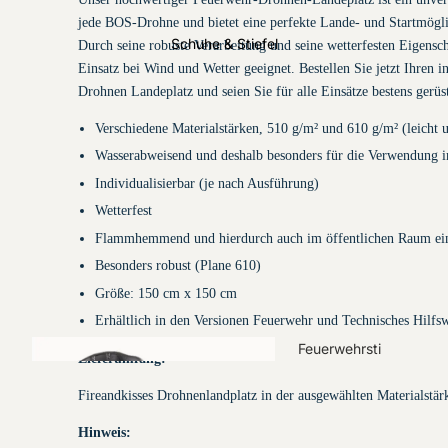
jede BOS-Drohne und bietet eine perfekte Lande- und Startmögli
THL
Schuhe & Stiefel
Durch seine robuste Verarbeitung und seine wetterfesten Eigenscha
Einsatzbundhos
Einsatz bei Wind und Wetter geeignet. Bestellen Sie jetzt Ihren in
en
Drohnen Landeplatz und seien Sie für alle Einsätze bestens gerüst
Verschiedene Materialstärken, 510 g/m² und 610 g/m² (leicht 
Wasserabweisend und deshalb besonders für die Verwendung 
Individualisierbar
(je nach Ausführung)
Wetterfest
Warn-/Multifunktio
Flammhemmend und hierdurch auch im öffentlichen Raum ein
nswesten
Besonders robust (Plane 610)
Größe: 150 cm x 150 cm
THL-
Erhältlich in den Versionen Feuerwehr und Technisches Hilfs
Einsatzlatzhos
Feuerwehrsti
Lieferumfang:
en
efel
Fireandkisses Drohnenlandplatz in der ausgewählten Materialstä
Hinweis: