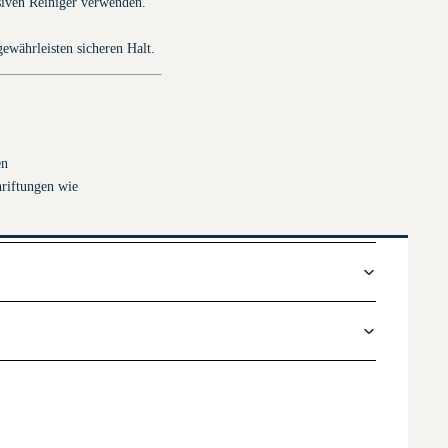
siven Reiniger verwenden.
ewährleisten sicheren Halt.
en
hriftungen wie