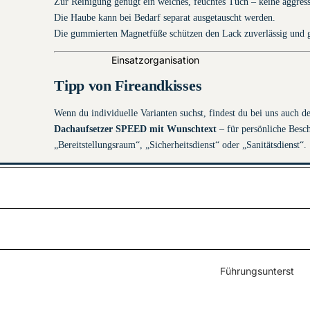
Klett
Zur Reinigung genügt ein weiches, feuchtes Tuch – keine aggres
Die Haube kann bei Bedarf separat ausgetauscht werden.
THL-
Die gummierten Magnetfüße schützen den Lack zuverlässig und g
Handschuhe
Einsatzorganisation
Sicherheitsschuhe &
Tipp von Fireandkisses
Arbeitsschuhe
Wenn du individuelle Varianten suchst, findest du bei uns auch d
Dachaufsetzer SPEED mit Wunschtext
– für persönliche Besc
„Bereitstellungsraum“, „Sicherheitsdienst“ oder „Sanitätsdienst“.
Überjacken
HuPF Teil 1
Dachaufse
tzer
Führungsunterst
ützung