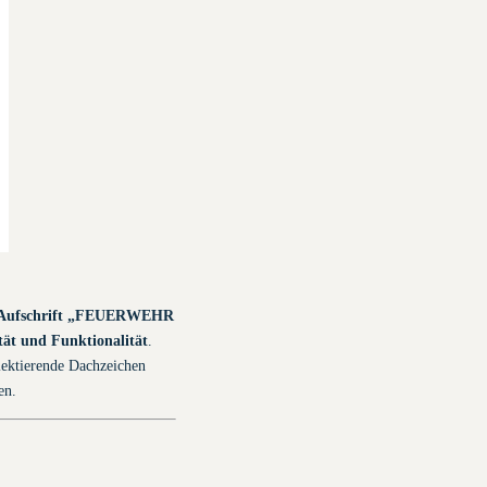
r Aufschrift „FEUERWEHR
ität und Funktionalität
.
lektierende Dachzeichen
en.