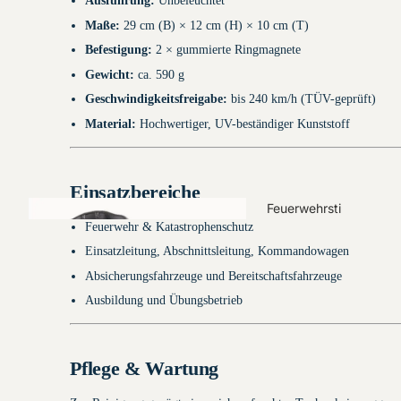
Ausführung:
Unbeleuchtet
Maße:
29 cm (B) × 12 cm (H) × 10 cm (T)
Befestigung:
2 × gummierte Ringmagnete
Gewicht:
ca. 590 g
Warn-/Multifunktio
Geschwindigkeitsfreigabe:
bis 240 km/h (TÜV-geprüft)
nswesten
Material:
Hochwertiger, UV-beständiger Kunststoff
THL-
Einsatzbereiche
Einsatzlatzhos
Feuerwehrsti
en
Feuerwehr & Katastrophenschutz
efel
Einsatzleitung, Abschnittsleitung, Kommandowagen
Absicherungsfahrzeuge und Bereitschaftsfahrzeuge
Ausbildung und Übungsbetrieb
Rücken- &
Pflege & Wartung
Brustschilder mit