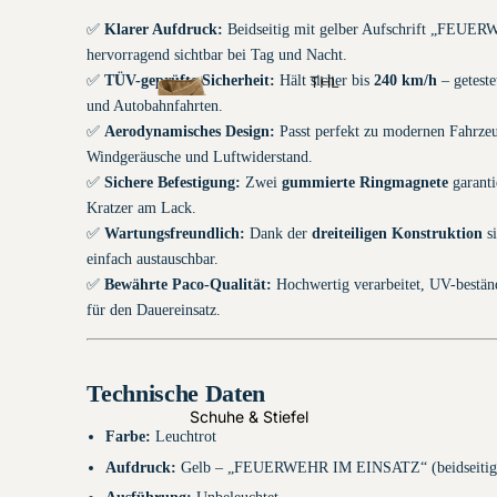
Funktionskennzei
✅
Klarer Aufdruck:
Beidseitig mit gelber Aufschrift „FEU
chnungen
hervorragend sichtbar bei Tag und Nacht.
✅
TÜV-geprüfte Sicherheit:
Hält sicher bis
240 km/h
– geteste
THL
und Autobahnfahrten.
Einsatzjacke
✅
Aerodynamisches Design:
Passt perfekt zu modernen Fahrzeu
n
Windgeräusche und Luftwiderstand.
✅
Sichere Befestigung:
Zwei
gummierte Ringmagnete
garanti
Kratzer am Lack.
✅
Wartungsfreundlich:
Dank der
dreiteiligen Konstruktion
si
einfach austauschbar.
✅
Bewährte Paco-Qualität:
Hochwertig verarbeitet, UV-beständ
für den Dauereinsatz.
Magnetsch
ilder
Technische Daten
THL
Schuhe & Stiefel
Einsatzbundhos
Farbe:
Leuchtrot
en
Aufdruck:
Gelb – „FEUERWEHR IM EINSATZ“ (beidseitig, 