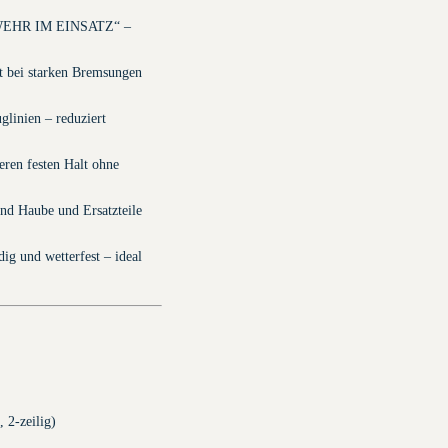
ERWEHR IM EINSATZ“ –
t bei starken Bremsungen
glinien – reduziert
eren festen Halt ohne
nd Haube und Ersatzteile
ig und wetterfest – ideal
2-zeilig)