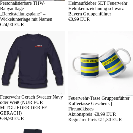
Helmaufkleber SET Feuerwehr
Personalisierbare THW-
Helmkennzeichnung schwarz
Babyauflage
Bayern Gruppenführer
„Bereitstellungsplane“ –
€0,99 EUR
Wickelunterlage mit Namen
€24,90 EUR
Feuerwehr Gerach Sweater Navy
Sale
Feuerwehr-Tasse Gruppenführer |
oder Weiß (NUR FÜR
Kaffeetasse Geschenk |
MITGLIEDER DER FF
Fireandkisses
GERACH)
Aktionspreis
€8,99 EUR
€39,90 EUR
Regulärer Preis
€11,80 EUR