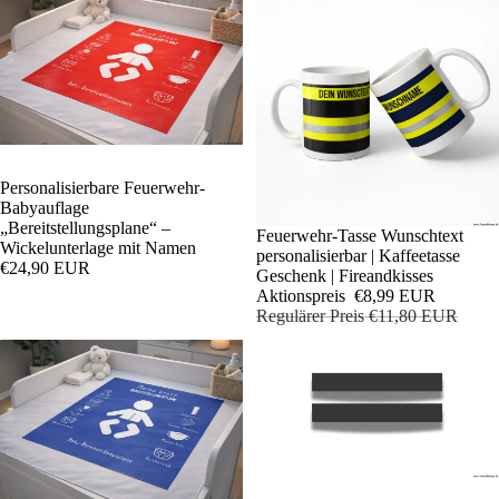
Personalisierbare Feuerwehr-
Babyauflage
„Bereitstellungsplane“ –
Sale
Feuerwehr-Tasse Wunschtext
Wickelunterlage mit Namen
personalisierbar | Kaffeetasse
€24,90 EUR
Geschenk | Fireandkisses
Aktionspreis
€8,99 EUR
Regulärer Preis
€11,80 EUR