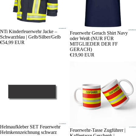
NTi Kinderfeuerwehr Jacke –
Feuerwehr Gerach Shirt Navy
Schwarzblau | Gelb/Silber/Gelb
oder Weiß (NUR FÜR
€54,99 EUR
MITGLIEDER DER FF
GERACH)
€19,90 EUR
Helmaufkleber SET Feuerwehr
Sale
Feuerwehr-Tasse Zugführer |
Helmkennzeichnung schwarz
Kaffeetasse Geschenk |